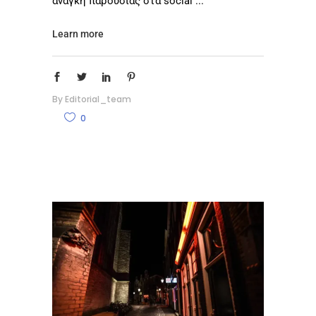
ανάγκη παρουσίας στα social
Learn more
By
Editorial_team
0