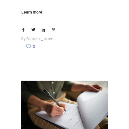
Learn more
By
Editorial_team
0