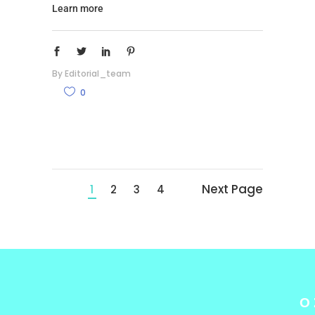
Learn more
By
Editorial_team
0
Next Page
1
2
3
4
Ο