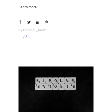
Learn more
By
Editorial_team
0