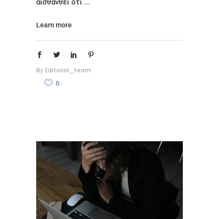
αισθανθεί ότι
Learn more
By
Editorial_team
0