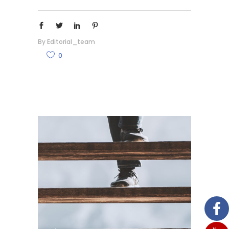
By
Editorial_team
0