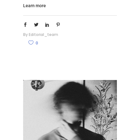
Learn more
By
Editorial_team
0