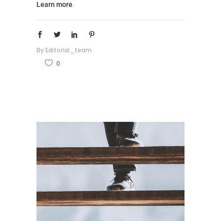
Learn more
By
Editorial_team
0