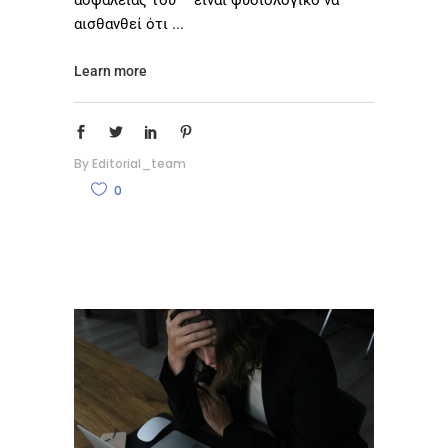
αισθανθεί ότι
Learn more
By
Editorial_team
0