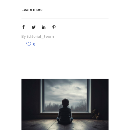
Learn more
By
Editorial_team
0