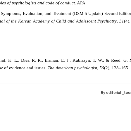
ples of psychologists and code of conduct
. APA.
to Symptoms, Evaluation, and Treatment (DSM-5 Update) Second Editio
nal of the Korean Academy of Child and Adolescent Psychiatry
,
31
(4)
and, K. L., Dies, R. R., Eisman, E. J., Kubiszyn, T. W., & Reed, G. 
ew of evidence and issues.
The American psychologist
,
56
(2), 128–165.
By
editorial_te