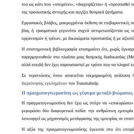
του ως κάτι που «υπομένει», «διαχειρίζεται» ή «προσπαθεί ν
της προσωπικής αντοχής και αγγίζει θεσμικά ζητήματα.
Εργασιακές βλάβες, μακροχρόνια έκθεση σε επιβαρυντικές 
βίας ή τραυματικά γεγονότα συχνά αντιμετωπίζονται ως υ
οργανισμών ή τρίτων, με δικαιώματα προστασίας ή με αξιο
Η επιστημονική βιβλιογραφία επισημαίνει ότι, χωρίς έγκαι
παρερμηνευθούν στο πλαίσιο μιας θεσμικής διαδικασίας (Mey
αλλά επειδή δεν έχει παρουσιαστεί με τρόπο που να πληροί τ
Σε περιπτώσεις όπου απαιτείται τεκμηριωμένη ανάλυση 
διερεύνησης εγκλημάτων
του Traumahelp.
Η πραγματογνωμοσύνη ως γέφυρα μεταξύ βιώματος 
Η πραγματογνωμοσύνη δεν έχει ως στόχο να «επικυρώσει» 
γεφυρώσει δύο διαφορετικά πεδία: την ανθρώπινη εμπειρία
λειτουργεί ως μηχανισμός μετάφρασης της εμπειρίας σε επι
Η αξία της πραγματογνωμοσύνης έγκειται στο ότι επιτρ