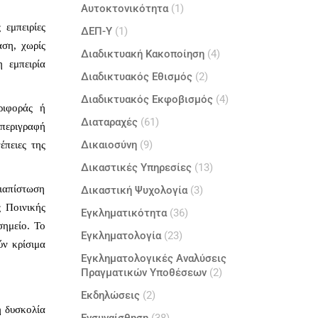
Αυτοκτονικότητα
(1)
 εμπειρίες
ΔΕΠ-Υ
(1)
αση, χωρίς
Διαδικτυακή Κακοποίηση
(4)
η εμπειρία
Διαδικτυακός Εθισμός
(2)
Διαδικτυακός Εκφοβισμός
(4)
ριφοράς ή
Διαταραχές
(61)
 περιγραφή
Δικαιοσύνη
(9)
έπειες της
Δικαστικές Υπηρεσίες
(13)
ιαπίστωση
Δικαστική Ψυχολογία
(3)
ς Ποινικής
Εγκληματικότητα
(36)
σημείο. Το
Εγκληματολογία
(23)
ύν κρίσιμα
Εγκληματολογικές Αναλύσεις
Πραγματικών Υποθέσεων
(2)
Εκδηλώσεις
(2)
η δυσκολία