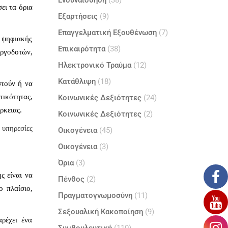
Ενσυναίσθηση
(38)
ει τα όρια
Εξαρτήσεις
(9)
Επαγγελματική Εξουθένωση
(7)
ς ψηφιακής
Επικαιρότητα
(38)
εργοδοτών,
Ηλεκτρονικό Τραύμα
(12)
Κατάθλιψη
(18)
στούν ή να
τικότητας,
Κοινωνικές Δεξιότητες
(24)
ρκειας.
Κοινωνικές Δεξιότητες
(2)
ς
υπηρεσίες
Οικογένεια
(45)
Οικογένεια
(3)
Όρια
(3)
ς είναι να
Πένθος
(2)
ο πλαίσιο,
Πραγματογνωμοσύνη
(11)
Σεξουαλική Κακοποίηση
(9)
ρέχει ένα