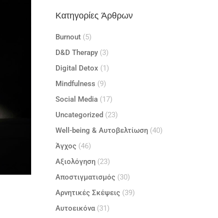
Κατηγορίες Άρθρων
Burnout
(5)
D&D Therapy
(3)
Digital Detox
(1)
Mindfulness
(9)
Social Media
(17)
Uncategorized
(23)
Well-being & Αυτοβελτίωση
(40)
Άγχος
(46)
Αξιολόγηση
(23)
Αποστιγματισμός
(30)
Αρνητικές Σκέψεις
(39)
Αυτοεικόνα
(31)