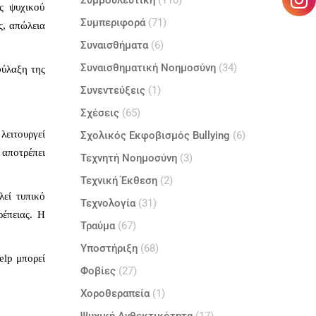
Συμβουλευτική
(110)
ς ψυχικού
Συμπεριφορά
(71)
ς, απώλεια
Συναισθήματα
(6)
Συναισθηματική Νοημοσύνη
(34)
φύλαξη της
Συνεντεύξεις
(1)
Σχέσεις
(65)
λειτουργεί
Σχολικός Εκφοβισμός Bullying
(6)
αποτρέπει
Τεχνητή Νοημοσύνη
(3)
Τεχνική Έκθεση
(2)
λεί τυπικό
Τεχνολογία
(31)
ρέπειας. Η
Τραύμα
(67)
Υποστήριξη
(68)
elp μπορεί
Φοβίες
(27)
Χοροθεραπεία
(1)