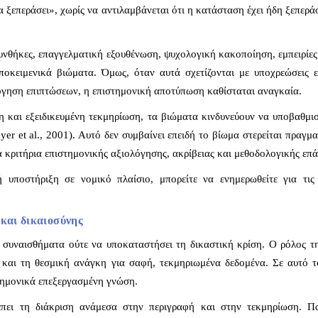
α ξεπεράσει», χωρίς να αντιλαμβάνεται ότι η κατάσταση έχει ήδη ξεπεράσ
συνθήκες, επαγγελματική εξουθένωση, ψυχολογική κακοποίηση, εμπειρίε
ποκειμενικά βιώματα. Όμως, όταν αυτά σχετίζονται με υποχρεώσεις 
λόγηση επιπτώσεων, η επιστημονική αποτύπωση καθίσταται αναγκαία.
ρη και εξειδικευμένη τεκμηρίωση, τα βιώματα κινδυνεύουν να υποβαθμι
er et al., 2001). Αυτό δεν συμβαίνει επειδή το βίωμα στερείται πραγμα
α κριτήρια επιστημονικής αξιολόγησης, ακρίβειας και μεθοδολογικής επά
ή υποστήριξη σε νομικό πλαίσιο, μπορείτε να ενημερωθείτε για τι
και δικαιοσύνης
συναισθήματα ούτε να υποκαταστήσει τη δικαστική κρίση. Ο ρόλος τη
 και τη θεσμική ανάγκη για σαφή, τεκμηριωμένα δεδομένα. Σε αυτό τ
στημονικά επεξεργασμένη γνώση.
έπει τη διάκριση ανάμεσα στην περιγραφή και στην τεκμηρίωση. Πα