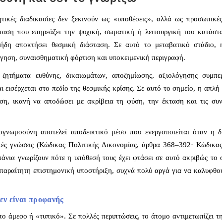
τικές διαδικασίες δεν ξεκινούν ως «υποθέσεις», αλλά ως προσωπικές
ταση που επηρεάζει την ψυχική, σωματική ή λειτουργική του κατάστ
 ήδη αποκτήσει θεσμική διάσταση. Σε αυτό το μεταβατικό στάδιο, 
γηση, συναισθηματική φόρτιση και υποκειμενική περιγραφή.
 ζητήματα ευθύνης, δικαιωμάτων, αποζημίωσης, αξιολόγησης συμπε
 εισέρχεται στο πεδίο της θεσμικής κρίσης. Σε αυτό το σημείο, η απλή
ση, ικανή να αποδώσει με ακρίβεια τη φύση, την έκταση και τις συν
ογνωμοσύνη αποτελεί αποδεικτικό μέσο που ενεργοποιείται όταν η δ
ικές γνώσεις (Κώδικας Πολιτικής Δικονομίας, άρθρα 368–392· Κώδικα
πάνια γνωρίζουν πότε η υπόθεσή τους έχει φτάσει σε αυτό ακριβώς το 
 απαραίτητη επιστημονική υποστήριξη, συχνά πολύ αργά για να καλυφθο
εν είναι προφανής
 άμεσο ή «τυπικό». Σε πολλές περιπτώσεις, το άτομο αντιμετωπίζει τ