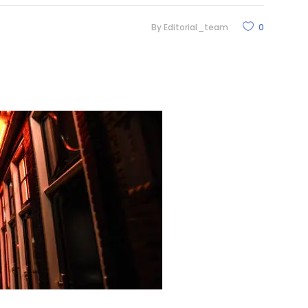
By
Editorial_team
0