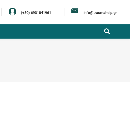
(+30) 6931841961
info@traumahelp.gr