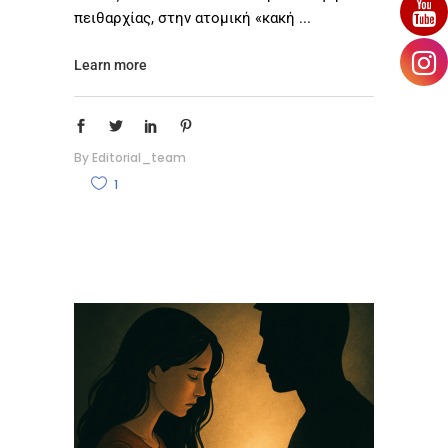
πειθαρχίας, στην ατομική «κακή
Learn more
By
Editorial_team
1