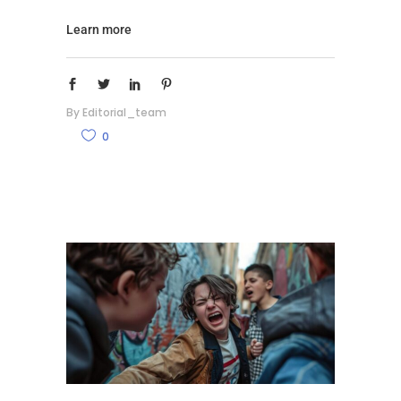
Learn more
By
Editorial_team
0