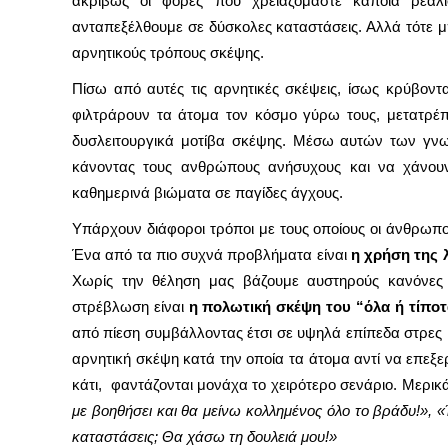
ακριβώς οι φορές που χρειαζόμαστε κάποια ρεαλι
ανταπεξέλθουμε σε δύσκολες καταστάσεις. Αλλά τότε μπ
αρνητικούς τρόπους σκέψης.
Πίσω από αυτές τις αρνητικές σκέψεις, ίσως κρύβοντ
φιλτράρουν τα άτομα τον κόσμο γύρω τους, μετατρέπο
δυσλειτουργικά μοτίβα σκέψης. Μέσω αυτών των γνω
κάνοντας τους ανθρώπους ανήσυχους και να χάνουν
καθημερινά βιώματα σε παγίδες άγχους.
Υπάρχουν διάφοροι τρόποι με τους οποίους οι άνθρωπο
Ένα από τα πιο συχνά προβλήματα είναι
η χρήση της 
Χωρίς την θέληση μας βάζουμε αυστηρούς κανόνες 
στρέβλωση είναι
η πολωτική σκέψη του “όλα ή τίπο
από πίεση συμβάλλοντας έτσι σε υψηλά επίπεδα στρες κ
αρνητική σκέψη κατά την οποία τα άτομα αντί να επεξε
κάτι, φαντάζονται μονάχα το χειρότερο σενάριο. Μερικ
με βοηθήσει και θα μείνω κολλημένος όλο το βράδυ!»,
«
καταστάσεις; Θα χάσω τη δουλειά μου!»