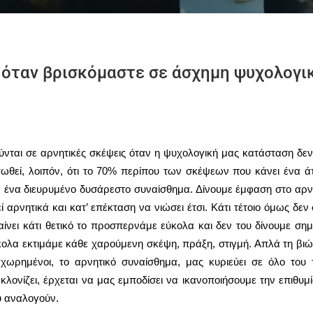
ς όταν βρισκόμαστε σε άσχημη ψυχολογι
ύνται σε αρνητικές σκέψεις όταν η ψυχολογική μας κατάσταση δεν 
τωθεί, λοιπόν, ότι το 70% περίπου των σκέψεων που κάνει ένα άτ
ν ένα διευρυμένο δυσάρεστο συναίσθημα. Δίνουμε έμφαση στο αρν
 αρνητικά και κατ’ επέκταση να νιώσει έτσι. Κάτι τέτοιο όμως δεν
αίνει κάτι θετικό το προσπερνάμε εύκολα και δεν του δίνουμε σημ
κολα εκτιμάμε κάθε χαρούμενη σκέψη, πράξη, στιγμή. Απλά τη βι
αχωρημένοι, το αρνητικό συναίσθημα, μας κυριεύει σε όλο του 
ονίζει, έρχεται να μας εμποδίσει να ικανοποιήσουμε την επιθυμί
υ αναλογούν.