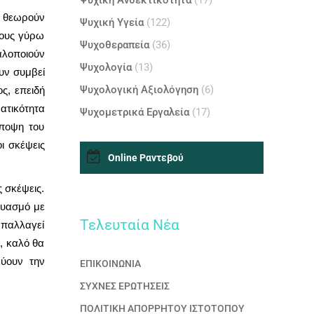
Ψυχική Ανθεκτικότητα
(17)
ι θεωρούν
Ψυχική Υγεία
(122)
λλους γύρω
Ψυχοθεραπεία
(36)
γαλοποιούν
Ψυχολογία
(13)
υν συμβεί
Ψυχολογική Αξιολόγηση
(6)
ς, επειδή
ατικότητα
Ψυχομετρικά Εργαλεία
(17)
άποψη του
ι σκέψεις
Online Ραντεβού
ς σκέψεις.
δυασμό με
Τελευταία Nέα
απαλλαγεί
, καλό θα
ύουν την
ΕΠΙΚΟΙΝΩΝΙΑ
ΣΥΧΝΕΣ ΕΡΩΤΗΣΕΙΣ
ΠΟΛΙΤΙΚΗ ΑΠΟΡΡΗΤΟΥ ΙΣΤΟΤΟΠΟΥ