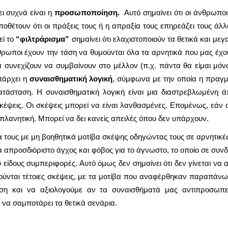
ι συχνά είναι η
προσωποποίηση.
Αυτό σημαίνει ότι οι άνθρωπο
 υποθέτουν ότι οι πράξεις τους ή η απραξία τους επηρεάζει τους ά
ί το
“φιλτράρισμα”
σημαίνει ότι ελαχιστοποιούν τα θετικά και με
θρωποι έχουν την τάση να θυμούνται όλα τα αρνητικά που μας έχο
θα συνεχίζουν να συμβαίνουν στο μέλλον (π.χ. πάντα θα είμαι μόνο
πάρχει η
συναισθηματική λογική
, σύμφωνα με την οποία η πραγμ
τάσταση. Η συναισθηματική λογική είναι μια διαστρεβλωμένη 
έψεις. Οι σκέψεις μπορεί να είναι λανθασμένες. Επομένως, εάν ο
πλανητική. Μπορεί να δει κανείς απειλές όπου δεν υπάρχουν.
ά τους με μη βοηθητικά μοτίβα σκέψης οδηγώντας τους σε αρνητικέ
 απροσδιόριστο άγχος και φόβος για το άγνωστο, το οποίο σε συν
 είδους συμπεριφορές. Αυτό όμως δεν σημαίνει ότι δεν γίνεται να 
ούνται τέτοιες σκέψεις, με τα μοτίβα που αναφέρθηκαν παραπάνω
ση και να αξιολογούμε αν τα συναισθήματά μας αντιπροσωπε
 να σαμποτάρει τα θετικά σενάρια.