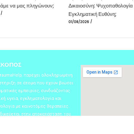
άμε να μας πληγώνουν;
Δικαιοσύνη: Ψυχοπαθολογία
Εγκληματική Ευθύνη;
01/08/2026
ΣΚΟΠΟΣ
TraumaHelp, παρέχει ολοκληρωμένη
στήριξη σε άτομα που έχουν βιώσει
υματικές εμπειρίες, συνδυάζοντας
κή υγεία, εγκληματολογία και
ολογία με καινοτόμες θεραπείες.
ιδικεύεται στην αποκατάσταση του
κτρονικού τραύματος και στηρίζει
ατα εγκλημάτων με επιστημονική