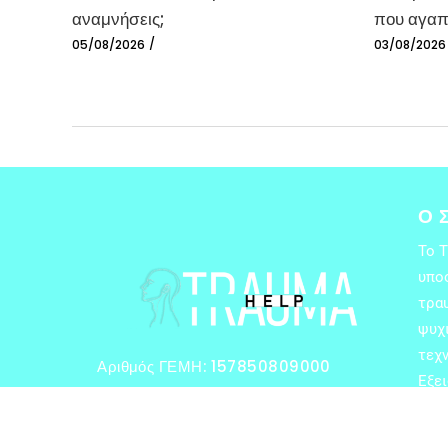
αναμνήσεις;
που αγαπ
05/08/2026
03/08/2026
Ο 
Το 
υπο
τρα
ψυχι
τεχν
Αριθμός ΓΕΜΗ: 157850809000
Εξε
ηλε
θύμ