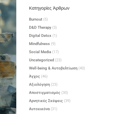
Κατηγορίες Άρθρων
Burnout
(5)
D&D Therapy
(3)
Digital Detox
(1)
Mindfulness
(9)
Social Media
(17)
Uncategorized
(23)
Well-being & Αυτοβελτίωση
(40)
Άγχος
(46)
Αξιολόγηση
(23)
Αποστιγματισμός
(30)
Αρνητικές Σκέψεις
(39)
Αυτοεικόνα
(31)