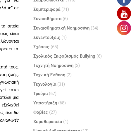
Συμβουλευτική
(110)
ς για να
λλάμε” σε
Συμπεριφορά
(71)
Συναισθήματα
(6)
 τα οποία
Συναισθηματική Νοημοσύνη
(34)
εις είναι
Συνεντεύξεις
(1)
βλώνονται
Σχέσεις
(65)
τρέπει τα
Σχολικός Εκφοβισμός Bullying
(6)
Τεχνητή Νοημοσύνη
(3)
ητά τους.
τάση ζωής.
Τεχνική Έκθεση
(2)
 γνωσιακή
Τεχνολογία
(31)
ργεί κάτω
Τραύμα
(67)
τελεί μια
Υποστήριξη
(68)
εξελιχθεί
Φοβίες
(27)
είς δεν θα
οινωνικές
Χοροθεραπεία
(1)