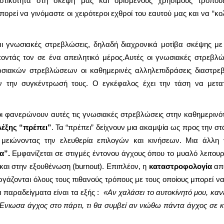
στικότητα στη σκέψη μας και ορισμένους χρήσιμους τρόπου
ορεί να γινόμαστε οι χειρότεροι εχθροί του εαυτού μας και να “κο
αι γνωσιακές στρεβλώσεις, δηλαδή διαχρονικά μοτίβα σκέψης με
ντάς τον σε ένα απειλητικό μέρος.Αυτές οι γνωσιακές στρεβλώσ
σιακών στρεβλώσεων οι καθημερινές αλληλεπιδράσεις διαστρε
 την συγκέντρωσή τους. Ο εγκέφαλος έχει την τάση να μετα
ι φανερώνουν αυτές τις γνωσιακές στρεβλώσεις στην καθημερινότ
λέξης “πρέπει”
. Τα “πρέπει” δείχνουν μια ακαμψία ως προς την σ
μειώνοντας την ελευθερία επιλογών και κινήσεων. Μια άλλη
τα”.
Εμφανίζεται σε στιγμές έντονου άγχους όπου το μυαλό λειτου
αι στην εξουθένωση (burnout). Επιπλέον, η
καταστροφολογία
απο
ργάζονται όλους τους πιθανούς τρόπους με τους οποίους μπορεί να 
ά παραδείγματα είναι τα εξής :
«Αν χαλάσει το αυτοκίνητό μου, καν
Ένιωσα άγχος στο πάρτι, τι θα συμβεί αν νιώθω πάντα άγχος σε κ