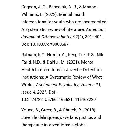
Gagnon, J. C., Benedick, A. R., & Mason-
Williams, L. (2022). Mental health
interventions for youth who are incarcerated:
A systematic review of literature.
American
Journal of Orthopsychiatry, 92
(4), 391–404.
Doi: 10.1037/ort0000587.
Ratnam, K.Y., Nordin, A., Keng Tok, P.S., Nik
Farid, N.D., & Dahlui, M. (2021). Mental
Health Interventions in Juvenile Detention
Institutions: A Systematic Review of What
Works.
Adolescent Psychiatry, Volume 11,
Issue 4, 2021.
Doi:
10.2174/2210676611666211116163220.
Young, S., Greer, B., & Church, R. (2018).
Juvenile delinquency, welfare, justice, and
therapeutic interventions: a global