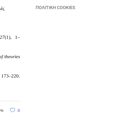
ΠΟΛΙΤΙΚΗ COOKIES
λές
 27
(1), 1–
f theories
 173–220.
am
0