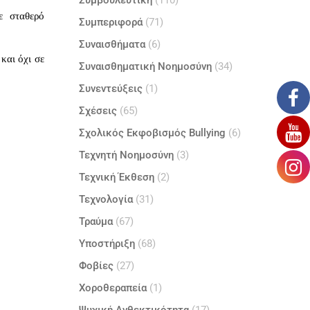
Συμβουλευτική
(110)
ε σταθερό
Συμπεριφορά
(71)
Συναισθήματα
(6)
και όχι σε
Συναισθηματική Νοημοσύνη
(34)
Συνεντεύξεις
(1)
Σχέσεις
(65)
Σχολικός Εκφοβισμός Bullying
(6)
Τεχνητή Νοημοσύνη
(3)
Τεχνική Έκθεση
(2)
Τεχνολογία
(31)
Τραύμα
(67)
Υποστήριξη
(68)
Φοβίες
(27)
Χοροθεραπεία
(1)