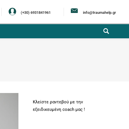
(+30) 6931841961
info@traumahelp.gr
Κλείστε ραντεβού με την
εξειδικευμένη coach μας !