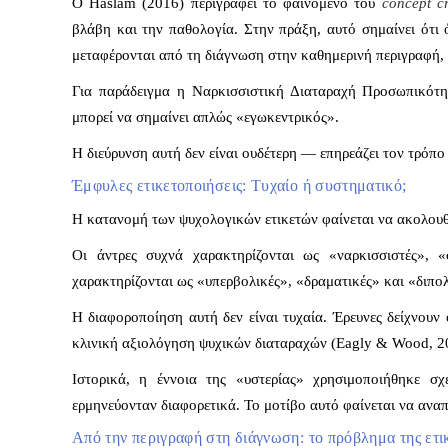
Ο Haslam (2016) περιγράφει το φαινόμενο του
concept c
βλάβη και την παθολογία.
Στην πράξη, αυτό σημαίνει ότι 
μεταφέρονται από τη διάγνωση στην καθημερινή περιγραφή,
Για παράδειγμα η
Ναρκισσιστική Διαταραχή Προσωπικότητ
μπορεί να σημαίνει απλώς «εγωκεντρικός».
Η διεύρυνση αυτή δεν είναι ουδέτερη — επηρεάζει τον τρόπ
Έμφυλες ετικετοποιήσεις: Τυχαίο ή συστηματικό;
Η κατανομή των ψυχολογικών ετικετών φαίνεται να ακολουθ
Οι άντρες συχνά χαρακτηρίζονται ως
«ναρκισσιστές», «
χαρακτηρίζονται ως
«υπερβολικές»,
«δραματικές» και
«διπολ
Η διαφοροποίηση αυτή δεν είναι τυχαία. Έρευνες δείχνουν
κλινική αξιολόγηση ψυχικών διαταραχών (Eagly & Wood, 2
Ιστορικά, η έννοια της «υστερίας» χρησιμοποιήθηκε σχ
ερμηνεύονταν διαφορετικά.
Το μοτίβο αυτό φαίνεται να ανα
Από την περιγραφή στη διάγνωση: το πρόβλημα της ετι