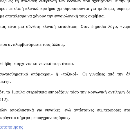
reep
ως τη σταδιακή διεύρυνση των εννοιών που σχετίζονται με την 
όροι με σαφή κλινικά κριτήρια
χρησιμοποιούνται για ηπιότερες συμπερ
 με αποτέλεσμα να
χάνουν την εννοιολογική τους ακρίβεια.
ας είναι μια σύνθετη κλινική κατάσταση. Σ
τον δημόσιο λόγο, «ναρ
ο που αντιλαμβανόμαστε τους άλλους.
εί ήδη υπάρχοντα κοινωνικά στερεότυπα.
συναισθηματικά απόμακροι» ή
«τοξικοί». Οι γυναίκες από την ά
ικές».
 ότι τα έμφυλα στερεότυπα επηρεάζουν τόσο την κοινωνική αντίληψη ό
012).
εδόν αποκλειστικά για γυναίκες, ενώ αντίστοιχες συμπεριφορές στο
παράγεται σήμερα με σύγχρονους όρους.
κετοποίησης