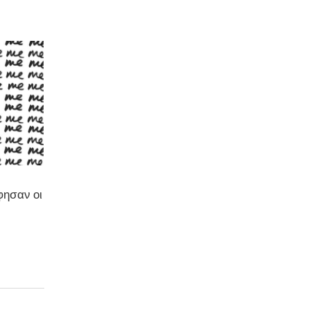
φησαν οι