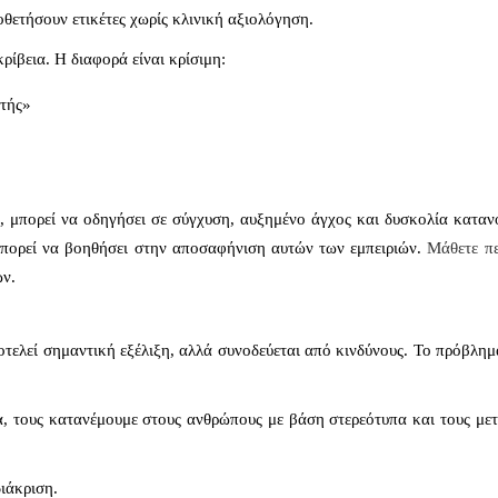
οθετήσουν ετικέτες χωρίς κλινική αξιολόγηση.
κρίβεια.
Η διαφορά είναι κρίσιμη:
στής»
, μπορεί να οδηγήσει σε σύγχυση, αυξημένο άγχος και δυσκολία κατα
μπορεί να βοηθήσει στην αποσαφήνιση αυτών των εμπειριών.
Μάθετε πε
ών.
τελεί σημαντική εξέλιξη, αλλά συνοδεύεται από κινδύνους.
Το πρόβλημα
α,
τους κατανέμουμε στους ανθρώπους με βάση στερεότυπα και
τους με
διάκριση.