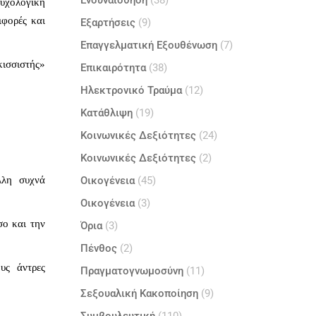
Ενσυναίσθηση
(38)
ψυχολογική
ιφορές και
Εξαρτήσεις
(9)
Επαγγελματική Εξουθένωση
(7)
κισσιστής»
Επικαιρότητα
(38)
Ηλεκτρονικό Τραύμα
(12)
Κατάθλιψη
(19)
Κοινωνικές Δεξιότητες
(24)
Κοινωνικές Δεξιότητες
(2)
λλη σ
υχνά
Οικογένεια
(45)
Οικογένεια
(3)
σο και την
Όρια
(3)
Πένθος
(2)
υς άντρες
Πραγματογνωμοσύνη
(11)
Σεξουαλική Κακοποίηση
(9)