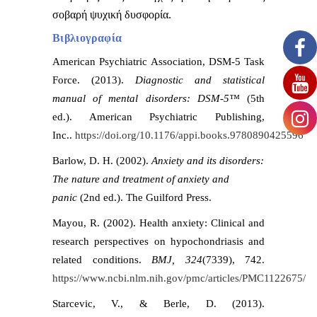
σοβαρή ψυχική δυσφορία.
Βιβλιογραφία
American Psychiatric Association, DSM-5 Task
Force. (2013).
Diagnostic and statistical
manual of mental disorders: DSM-5™
(5th
ed.). American Psychiatric Publishing,
Inc..
https://doi.org/10.1176/appi.books.9780890425596
Barlow, D. H. (2002).
Anxiety and its disorders:
The nature and treatment of anxiety and
panic
(2nd ed.). The Guilford Press.
Mayou, R. (2002). Health anxiety: Clinical and
research perspectives on hypochondriasis and
related conditions.
BMJ, 324
(7339), 742.
https://www.ncbi.nlm.nih.gov/pmc/articles/PMC1122675/
Starcevic, V., & Berle, D. (2013).