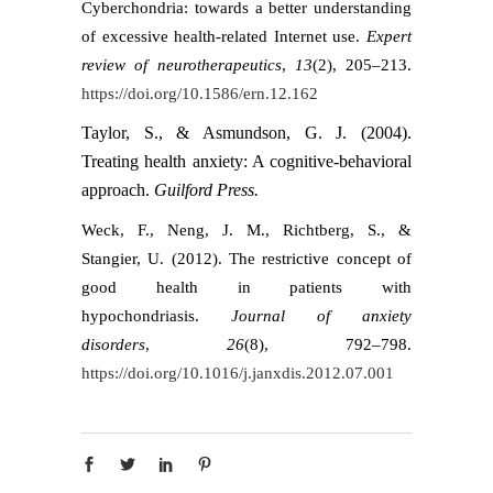
Cyberchondria: towards a better understanding
of excessive health-related Internet use.
Expert
review of neurotherapeutics
,
13
(2), 205–213.
https://doi.org/10.1586/ern.12.162
Taylor, S., & Asmundson, G. J. (2004).
Treating health anxiety: A cognitive-behavioral
approach.
Guilford Press.
Weck, F., Neng, J. M., Richtberg, S., &
Stangier, U. (2012). The restrictive concept of
good health in patients with
hypochondriasis.
Journal of anxiety
disorders
,
26
(8), 792–798.
https://doi.org/10.1016/j.janxdis.2012.07.001