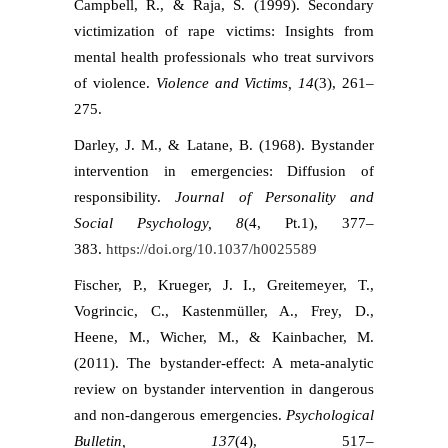
Campbell, R., & Raja, S. (1999). Secondary
victimization of rape victims: Insights from
mental health professionals who treat survivors
of violence.
Violence and Victims, 14
(3), 261–
275.
Darley, J. M., & Latane, B. (1968). Bystander
intervention in emergencies: Diffusion of
responsibility.
Journal of Personality and
Social Psychology, 8
(4, Pt.1), 377–
383.
https://doi.org/10.1037/h0025589
Fischer, P., Krueger, J. I., Greitemeyer, T.,
Vogrincic, C., Kastenmüller, A., Frey, D.,
Heene, M., Wicher, M., & Kainbacher, M.
(2011). The bystander-effect: A meta-analytic
review on bystander intervention in dangerous
and non-dangerous emergencies.
Psychological
Bulletin, 137
(4), 517–