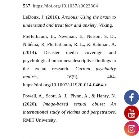
537.
https://doi.org/10.1037/a0023304
LeDoux, J. (2016).
Anxious: Using the brain to
understand and treat fear and anxiety
. Viking.
Pfefferbaum, B., Newman, E., Nelson, S. D.,
Nitiéma, P., Pfefferbaum, R. L., & Rahman, A.
(2014). Disaster media coverage and
psychological outcomes: descriptive findings in
the extant research.
Current psychiatry
reports
,
16
(9), 464.
https://doi.org/10.1007/s11920-014-0464-x
Powell, A., Scott, A. J., Flynn, A., & Henry, N.
(2020).
Image-based sexual abuse: An
international study of victims and perpetrators
.
RMIT University.