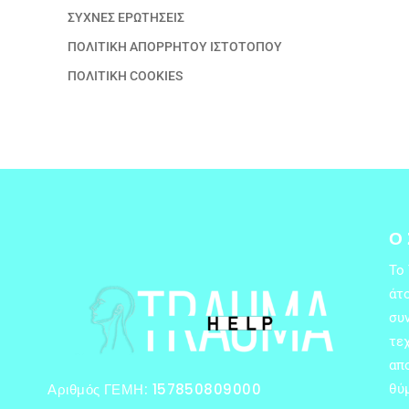
ΣΥΧΝΕΣ ΕΡΩΤΗΣΕΙΣ
ΠΟΛΙΤΙΚΗ ΑΠΟΡΡΗΤΟΥ ΙΣΤΟΤΟΠΟΥ
ΠΟΛΙΤΙΚΗ COOKIES
Ο
Το
άτο
συ
τεχ
απ
Αριθμός ΓΕΜΗ: 157850809000
θύ