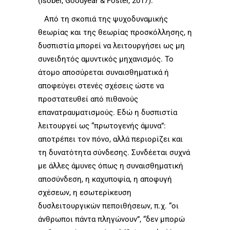
(Isobel, Goodyear & Foster, 2017).
Από τη σκοπιά της ψυχοδυναμικής
θεωρίας και της θεωρίας προσκόλλησης, η
δυσπιστία μπορεί να λειτουργήσει ως μη
συνειδητός αμυντικός μηχανισμός. Το
άτομο αποσύρεται συναισθηματικά ή
αποφεύγει στενές σχέσεις ώστε να
προστατευθεί από πιθανούς
επανατραυματισμούς. Εδώ η δυσπιστία
λειτουργεί ως “πρωτογενής άμυνα”:
αποτρέπει τον πόνο, αλλά περιορίζει και
τη δυνατότητα σύνδεσης. Συνδέεται συχνά
με άλλες άμυνες όπως η συναισθηματική
αποσύνδεση, η καχυποψία, η αποφυγή
σχέσεων, η εσωτερίκευση
δυσλειτουργικών πεποιθήσεων, π.χ. “οι
άνθρωποι πάντα πληγώνουν”, “δεν μπορώ