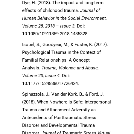
Dye, H. (2018). The impact and long-term
effects of childhood trauma.
Journal of
Human Behavior in the Social Environment,
Volume 28, 2018 – Issue 3.
Doi:
10.1080/10911359.2018.1435328.
Isobel, S., Goodyear, M., & Foster, K. (2017).
Psychological Trauma in the Context of
Familial Relationships: A Concept
Analysis.
Trauma, Violence and Abuse,
Volume 20, Issue 4.
Doi:
10.1177/1524838017726424.
Spinazzola, J., Van der Kork, B., & Ford, J.
(2018). When Nowhere Is Safe: Interpersonal
Trauma and Attachment Adversity as
Antecedents of Posttraumatic Stress
Disorder and Developmental Trauma
Disorder.
Journal of Traumatic Stress Virtual