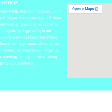
ΣΚΟΠΟΣ
TraumaHelp, παρέχει ολοκληρωμένη
στήριξη σε άτομα που έχουν βιώσει
υματικές εμπειρίες, συνδυάζοντας
κή υγεία, εγκληματολογία και
ολογία με καινοτόμες θεραπείες.
ιδικεύεται στην αποκατάσταση του
κτρονικού τραύματος και στηρίζει
ατα εγκλημάτων με επιστημονική
βεια και εχεμύθεια.