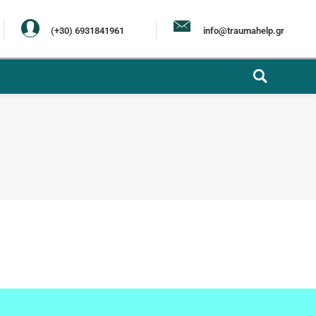
(+30) 6931841961
info@traumahelp.gr