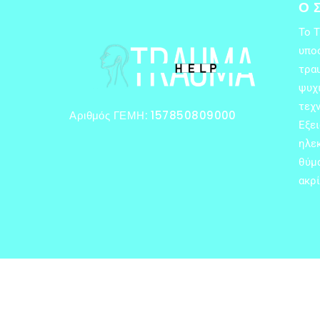
Ο 
Το 
υπο
τρα
ψυχι
τεχν
Αριθμός ΓΕΜΗ: 157850809000
Εξε
ηλε
θύμ
ακρί